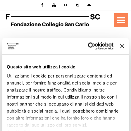
Archivi
Art. 47
– Sanzioni per casi specifici
Questo sito web utilizza i cookie
1. La mancata o incompleta comunicazione delle
Utilizziamo i cookie per personalizzare contenuti ed
informazioni e dei dati di cui all’articolo 14, concernenti la
annunci, per fornire funzionalità dei social media e per
situazione patrimoniale complessiva del titolare dell’incarico
analizzare il nostro traffico. Condividiamo inoltre
al momento dell’assunzione in carica, la titolarità di imprese,
informazioni sul modo in cui utilizza il nostro sito con i
le partecipazioni azionarie proprie, del coniuge e dei parenti
nostri partner che si occupano di analisi dei dati web,
entro il secondo grado, nonché tutti i compensi cui da
pubblicità e social media, i quali potrebbero combinarle
diritto l’assunzione della carica, dà luogo a una sanzione
con altre informazioni che ha fornito loro o che hanno
amministrativa pecuniaria da 500 a 10.000 euro a carico del
raccolto dal suo utilizzo dei loro servizi.