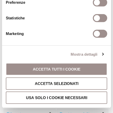
Preferenze
Dichiarazioni sostitutive e
acquisizione d'ufficio dei
dati
Statistiche
Provvedimenti
2
Controlli sulle
1
Marketing
imprese
Provvedimenti organi
Controlli sulle imprese
indirizzo-politico
Mostra dettagli
Provvedimenti dirigenti
Bandi di gara e
1
Sovvenzioni,
2
ACCETTA TUTTI I COOKIE
contratti
contributi, sussidi,
vantaggi economici
ACCETTA SELEZIONATI
Bandi di gara e contratti
Criteri e modalità
USA SOLO I COOKIE NECESSARI
Atti di concessione