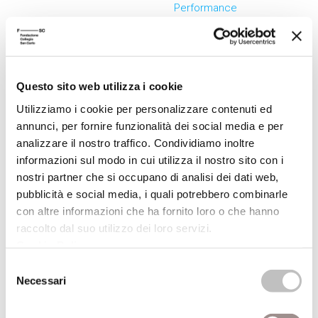
Performance
Documento dell'OIV di
validazione della Relazione
sulla Performance
Ammontare complessivo
Questo sito web utilizza i cookie
dei premi
Utilizziamo i cookie per personalizzare contenuti ed
Dati relativi ai premi
annunci, per fornire funzionalità dei social media e per
Benessere organizzativo
analizzare il nostro traffico. Condividiamo inoltre
informazioni sul modo in cui utilizza il nostro sito con i
Enti controllati
4
Attività e
4
nostri partner che si occupano di analisi dei dati web,
pubblicità e social media, i quali potrebbero combinarle
procedimenti
con altre informazioni che ha fornito loro o che hanno
Enti pubblici vigilati
raccolto dal suo utilizzo dei loro servizi.
Dati aggregati attività
Società partecipate
Cookie Policy
.
amministrativa
Enti di diritto privato
Selezione
Tipologie di procedimento
controllati
Necessari
del
Monitoraggio tempi
Rappresentazione grafica
consenso
procedimentali