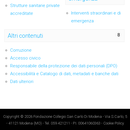
Strutture sanitarie private
Interventi straordinari e di
accreditate
emergenza
Altri contenuti
8
Corruzione
Accesso civico
Responsabile della protezione dei dati personali (DPO)
Accessibilità e Catalogo di dati, metadati e banche dati
Dati ulteriori
Copyright © 2026 Fondazione Collegio San Carlo Di Modena - Via S.Carlo, 5
- 41121 Modena (MO) - Tel. 059.421211 - P.I. 00641060363
-
Cookie Policy